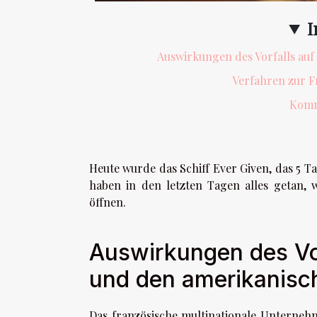
I
Auswirkungen des Vorfalls au
Verfahren zur F
Komm
Heute wurde das Schiff Ever Given, das 5 Ta
haben in den letzten Tagen alles getan,
öffnen.
Auswirkungen des Vor
und den amerikanisc
Das französische multinationale Unternehme