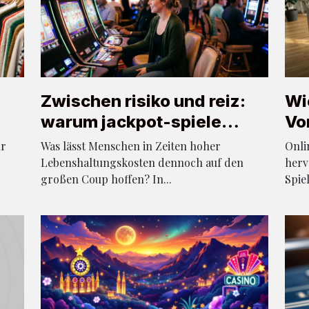
Zwischen risiko und reiz:
Wi
warum jackpot-spiele
Vo
de
immer mehr casino-fans
Bo
ur
Was lässt Menschen in Zeiten hoher
Onli
locken
Lebenshaltungskosten dennoch auf den
herv
großen Coup hoffen? In...
Spie