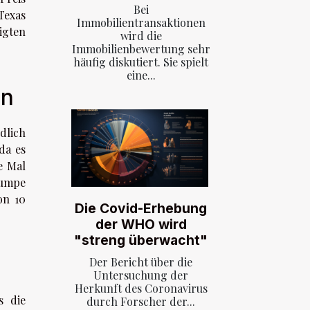
Bei
Texas
Immobilientransaktionen
igten
wird die
Immobilienbewertung sehr
häufig diskutiert. Sie spielt
eine...
en
dlich
da es
e Mal
Pumpe
on 10
Die Covid-Erhebung
der WHO wird
"streng überwacht"
Der Bericht über die
Untersuchung der
Herkunft des Coronavirus
s die
durch Forscher der...