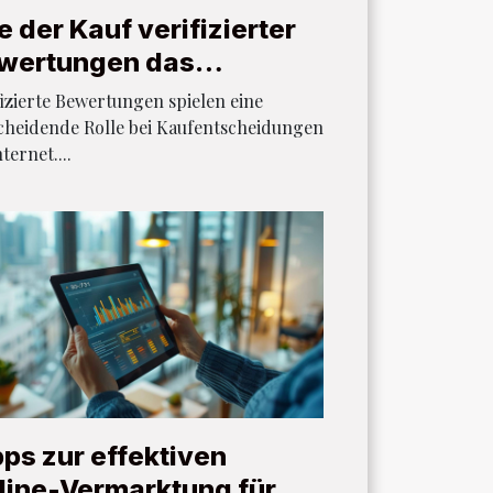
 der Kauf verifizierter
wertungen das
ndenverhalten
fizierte Bewertungen spielen eine
einflusst
cheidende Rolle bei Kaufentscheidungen
ternet....
pps zur effektiven
line-Vermarktung für