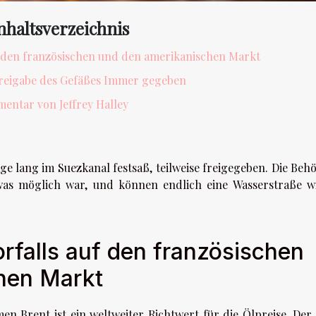
nhaltsverzeichnis
f den französischen und den amerikanischen Markt
reigabe des Gefäßes Immer gegeben
entar von Jeffrey Halley
ge lang im Suezkanal festsaß, teilweise freigegeben. Die Beh
 was möglich war, und können endlich eine Wasserstraße w
falls auf den französischen
hen Markt
n Brent ist ein weltweiter Richtwert für die Ölpreise. Der 