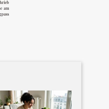
hrieb
se am
gpass