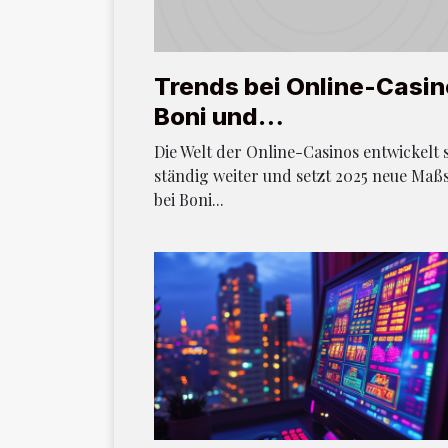
Trends bei Online-Casin
Boni und
Spielerbelohnungen für
Die Welt der Online-Casinos entwickelt 
das Jahr 2025
ständig weiter und setzt 2025 neue Maß
bei Boni...