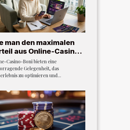
e man den maximalen
rteil aus Online-Casino-
ni zieht
ne-Casino-Boni bieten eine
orragende Gelegenheit, das
lerlebnis zu optimieren und...