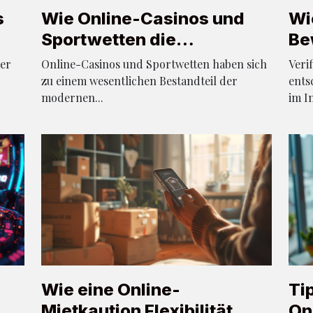
s
Wie Online-Casinos und
Wie
Sportwetten die
Be
Unterhaltungsbranche
Ku
mer
Online-Casinos und Sportwetten haben sich
Veri
prägen
be
zu einem wesentlichen Bestandteil der
ents
modernen...
im In
Wie eine Online-
Ti
Mietkaution Flexibilität
On