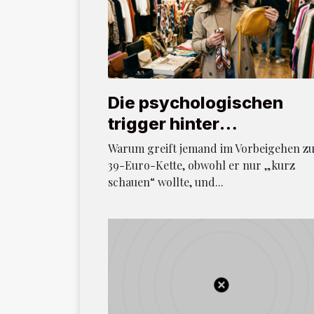
Die psychologischen
trigger hinter
impulseinkäufen bei mo
Warum greift jemand im Vorbeigehen z
und accessoires
39-Euro-Kette, obwohl er nur „kurz
schauen“ wollte, und...