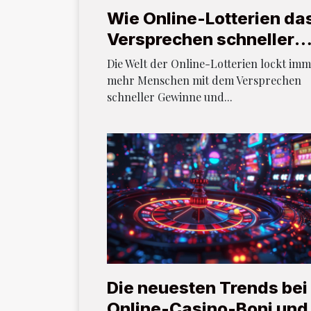
Wie Online-Lotterien da
Versprechen schneller
Gewinne verändern?
Die Welt der Online-Lotterien lockt im
mehr Menschen mit dem Versprechen
schneller Gewinne und...
Die neuesten Trends bei
Online-Casino-Boni und