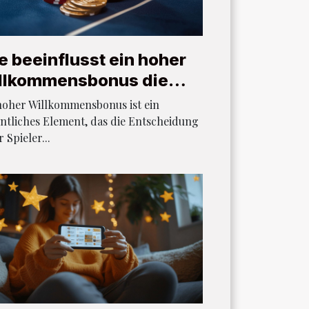
e beeinflusst ein hoher
llkommensbonus die
ielerentscheidungen?
hoher Willkommensbonus ist ein
ntliches Element, das die Entscheidung
r Spieler...