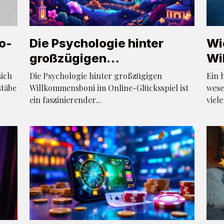
o-
Die Psychologie hinter
Wi
großzügigen
Wi
Willkommensboni im
Sp
sich
Die Psychologie hinter großzügigen
Ein 
Online-Glücksspiel
stäbe
Willkommensboni im Online-Glücksspiel ist
wese
ein faszinierender...
viele