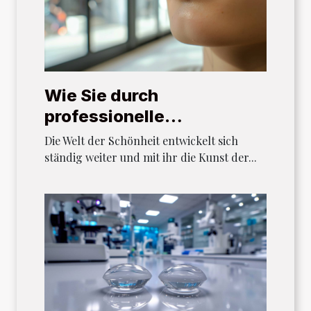
Wie Sie durch
professionelle
Schulungen zur
Die Welt der Schönheit entwickelt sich
Wimpernstylistin
ständig weiter und mit ihr die Kunst der...
erfolgreich werden