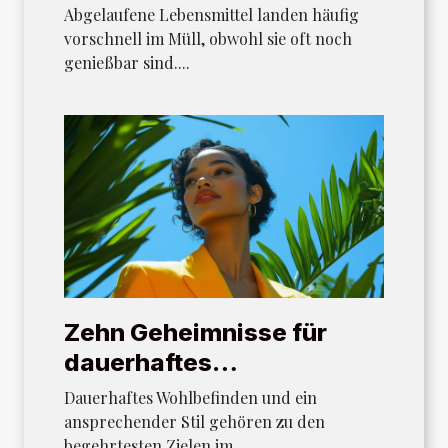
verwendet?
Abgelaufene Lebensmittel landen häufig
vorschnell im Müll, obwohl sie oft noch
genießbar sind....
Zehn Geheimnisse für
dauerhaftes
Wohlbefinden und Stil
Dauerhaftes Wohlbefinden und ein
ansprechender Stil gehören zu den
begehrtesten Zielen im...