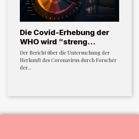
Die Covid-Erhebung der
WHO wird "streng
überwacht"
Der Bericht über die Untersuchung der
Herkunft des Coronavirus durch Forscher
der...