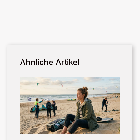
Ähnliche Artikel