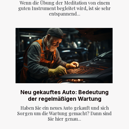
Wenn die Übung der Meditation von einem
guten Instrument begleitet wird, ist sie sehr
entspannend...
Neu gekauftes Auto: Bedeutung
der regelmäßigen Wartung
Haben Sie ein neues Auto gekauft und sich
Sorgen um die Wartung gemacht? Dann sind
Sie hier genau...