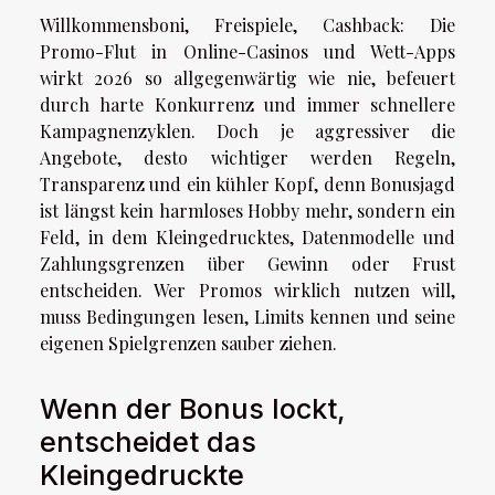
Willkommensboni, Freispiele, Cashback: Die
Promo-Flut in Online-Casinos und Wett-Apps
wirkt 2026 so allgegenwärtig wie nie, befeuert
durch harte Konkurrenz und immer schnellere
Kampagnenzyklen. Doch je aggressiver die
Angebote, desto wichtiger werden Regeln,
Transparenz und ein kühler Kopf, denn Bonusjagd
ist längst kein harmloses Hobby mehr, sondern ein
Feld, in dem Kleingedrucktes, Datenmodelle und
Zahlungsgrenzen über Gewinn oder Frust
entscheiden. Wer Promos wirklich nutzen will,
muss Bedingungen lesen, Limits kennen und seine
eigenen Spielgrenzen sauber ziehen.
Wenn der Bonus lockt,
entscheidet das
Kleingedruckte