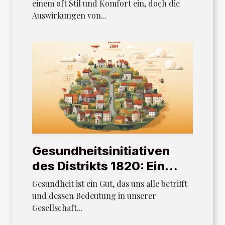
Rückengesundheit
einem oft Stil und Komfort ein, doch die
Auswirkungen von...
Gesundheitsinitiativen
des Distrikts 1820: Ein
Überblick
Gesundheit ist ein Gut, das uns alle betrifft
und dessen Bedeutung in unserer
Gesellschaft...