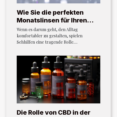
Wie Sie die perfekten
Monatslinsen für Ihren
Lebensstil finden
Wenn es darum geht, den Alltag
komfortabler zu gestalten, spielen
Sehhilfen eine tragende Rolle....
Die Rolle von CBD in der