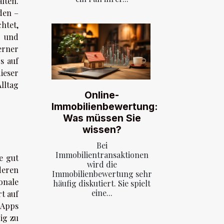
lten.
den –
htet,
n und
erner
s auf
ieser
lltag
Online-
Immobilienbewertung:
Was müssen Sie
wissen?
Bei
Immobilientransaktionen
e gut
wird die
deren
Immobilienbewertung sehr
onale
häufig diskutiert. Sie spielt
eine...
t auf
t-Apps
ig zu