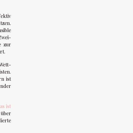
ektiv
tzen.
nsible
Zwei-
e zur
rt.
Wett-
sten.
n ist
ender
as ist
h über
ierte