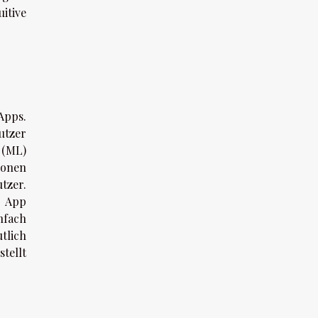
itive
Apps.
utzer
 (ML)
ionen
tzer.
r App
nfach
tlich
tellt