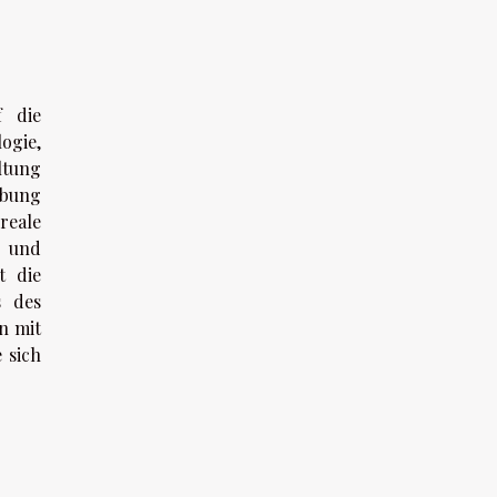
f die
ogie,
ltung
ebung
reale
d und
t die
s des
n mit
 sich