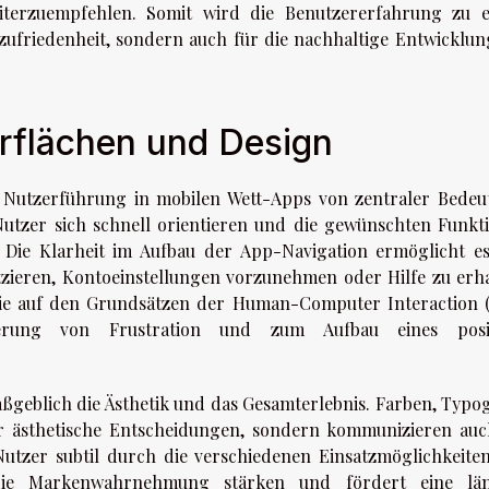
terzuempfehlen. Somit wird die Benutzererfahrung zu 
zufriedenheit, sondern auch für die nachhaltige Entwicklun
erflächen und Design
ie Nutzerführung in mobilen Wett-Apps von zentraler Bedeu
s Nutzer sich schnell orientieren und die gewünschten Funkt
Die Klarheit im Aufbau der App-Navigation ermöglicht e
tzieren, Kontoeinstellungen vorzunehmen oder Hilfe zu erha
ie auf den Grundsätzen der Human-Computer Interaction 
zierung von Frustration und zum Aufbau eines posi
aßgeblich die Ästhetik und das Gesamterlebnis. Farben, Typog
 ästhetische Entscheidungen, sondern kommunizieren auc
utzer subtil durch die verschiedenen Einsatzmöglichkeiten
 die Markenwahrnehmung stärken und fördert eine lä