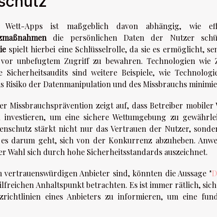
nschutz
n Wett-Apps ist maßgeblich davon abhängig, wie eff
tzmaßnahmen
die persönlichen Daten der Nutzer schü
ie
spielt hierbei eine Schlüsselrolle, da sie es ermöglicht, se
 vor unbefugtem Zugriff zu bewahren. Technologien wie 
 Sicherheitsaudits sind weitere Beispiele, wie Technologi
as Risiko der Datenmanipulation und des Missbrauchs minimie
er Missbrauchsprävention zeigt auf, dass Betreiber mobiler 
n investieren, um eine sichere Wettumgebung zu gewährlei
nschutz stärkt nicht nur das Vertrauen der Nutzer, sonder
 es darum geht, sich von der Konkurrenz abzuheben. Anw
rer Wahl sich durch hohe Sicherheitsstandards auszeichnet.
m vertrauenswürdigen Anbieter sind, könnten die Aussage "
D
hilfreichen Anhaltspunkt betrachten. Es ist immer rätlich, sic
zrichtlinien eines Anbieters zu informieren, um eine fund