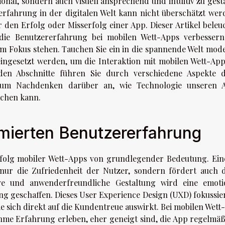
nal, sondern auch visuell ansprechend und intuitiv zu gesta
rerfahrung in der digitalen Welt kann nicht überschätzt wer
r den Erfolg oder Misserfolg einer App. Dieser Artikel beleuc
 die Benutzererfahrung bei mobilen Wett-Apps verbesser
m Fokus stehen. Tauchen Sie ein in die spannende Welt mod
eingesetzt werden, um die Interaktion mit mobilen Wett-App
den Abschnitte führen Sie durch verschiedene Aspekte d
 zum Nachdenken darüber an, wie Technologie unseren A
achen kann.
mierten Benutzererfahrung
rfolg mobiler Wett-Apps von grundlegender Bedeutung. Ein
t nur die Zufriedenheit der Nutzer, sondern fördert auch 
ve und anwenderfreundliche Gestaltung wird eine emoti
geschaffen. Dieses User Experience Design (UXD) fokussier
die sich direkt auf die Kundentreue auswirkt. Bei mobilen Wet
ehme Erfahrung erleben, eher geneigt sind, die App regelmäß