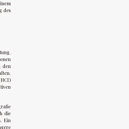
einem
g des
tung.
ionen
s den
lten.
(HCI)
tiven
rafie
h die
. Ein
ngere