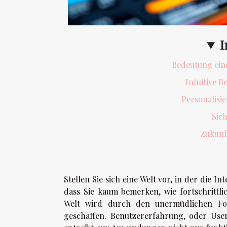
I
Bedeutung ein
Intuitive 
Personalisie
Sic
Zukunf
Stellen Sie sich eine Welt vor, in der die
dass Sie kaum bemerken, wie fortschrittli
Welt wird durch den unermüdlichen For
geschaffen. Benutzererfahrung, oder User