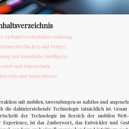
nhaltsverzeichnis
er optimierten Benutzererfahrung
Benutzeroberflächen und Design
rung und Künstliche Intelligenz
herheit und Datenschutz
tstrends und Innovationen
 Interaktion mit mobilen Anwendungen so nahtlos und angenehm
ch die dahinterstehende Technologie tatsächlich ist. Genau 
tschritt der Technologie im Bereich der mobilen Wett
 Experience, ist das Zauberwort, das Entwickler und Gest